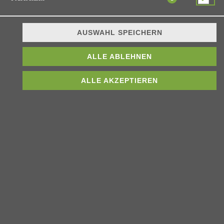
JETZT BESTELLEN
AUSWAHL SPEICHERN
ALLE ABLEHNEN
ALLE AKZEPTIEREN
© 2026
Asia Eats
Impressum
Datenschutz
Datenschutzeinstellungen
Barrierefreiheit
AGB
Lieferdienstsoftware und Webshop von
SIDES